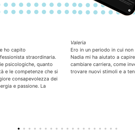
Vittoria
tivo tutto come un peso.
Ho intrapreso un percorso d
ttitudini e non mi ha spinto a
Londra, sono rientrata in Ita
conforto, ma mi ha aiutato a
tutte le esperienze maturat
riutilizzarle in un contesto 
fornito una metodologia eff
e per riorientarle in funzio
investimento in se stessi ch