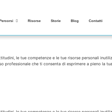
Percorsi
Risorse
Storie
Blog
Contatti
titudini, le tue competenze e le tue risorse personali inutili
so professionale che ti consenta di esprimere a pieno la tua
titudini, le tue competenze e le tue risorse personali inutili