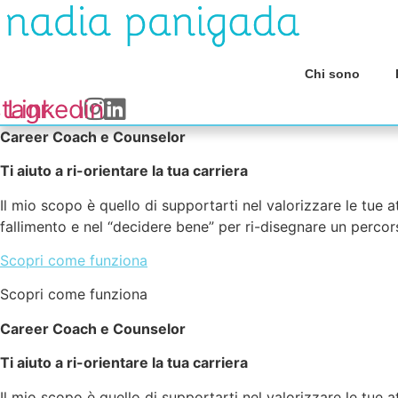
Vai
al
contenuto
Chi sono
stagram
Linkedin
Career Coach e Counselor
Ti aiuto a ri-orientare la tua carriera
Il mio scopo è quello di supportarti nel valorizzare le tue at
fallimento e nel “decidere bene” per ri-disegnare un percor
Scopri come funziona
Scopri come funziona
Career Coach e Counselor
Ti aiuto a ri-orientare la tua carriera
Il mio scopo è quello di supportarti nel valorizzare le tue at