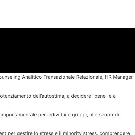
ounseling Analitico
T
ransazionale
Relazionale
, HR Manager
 potenziamento dell’autostima, a decidere “bene” e a
comportamentale per individui e gruppi, allo scopo di
nt per gestire lo stress e il minority stress, comprendere