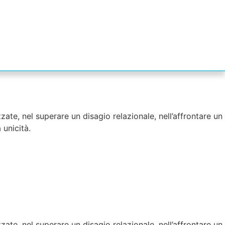
zzate, nel superare un disagio relazionale, nell’affrontare un
 unicità.
zzate, nel superare un disagio relazionale, nell’affrontare un