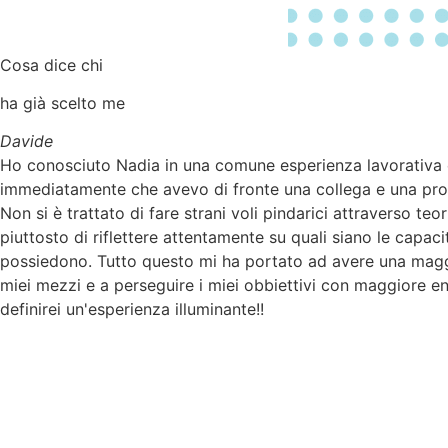
Cosa dice chi
ha già scelto me
Valeria
Ero in un periodo in cui non amavo più il mio lavoro e sen
Nadia mi ha aiutato a capire i miei obiettivi e le mie vere a
cambiare carriera, come invece avrei fatto io presa dallo s
trovare nuovi stimoli e a tendere verso nuovi traguardi.