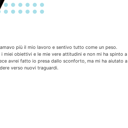
i career coaching con Nadia quando, dopo 12 anni a
lia. Nadia mi ha aiutata a riconoscere e mettere in rilievo
e durante la mia permanenza all’estero e a capire come
lavorativo e sociale a me del tutto nuovo. Nadia mi ha
icace per far tesoro delle nuove conoscenze che acquisirò
ne di progetti futuri. Un percorso di coaching con Nadia è un
e vale assolutamente la pena fare.